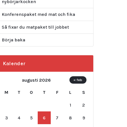
nybörjarkocken
Konferenspaket med mat och fika
Så fixar du matpaket till jobbet
Börja baka
Kalender
augusti 2026
« feb
M
T
O
T
F
L
S
1
2
3
4
5
6
7
8
9