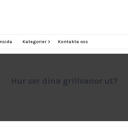
msida
Kategorier
Kontakta oss
Hur ser dina grillvanor ut?