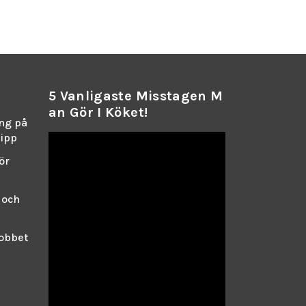
5 Vanligaste Misstagen M
An Gör I Köket!
ing på
lipp
ör
 och
jobbet