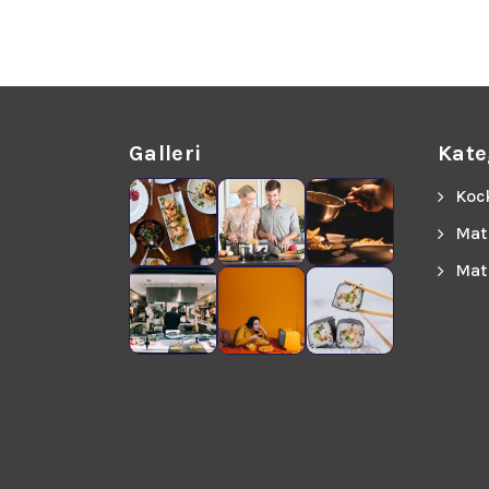
Galleri
Kate
Koc
Mat
Mat