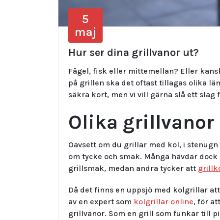
5
maj
Hur ser dina grillvanor ut?
Fågel, fisk eller mittemellan? Eller kansk
på grillen ska det oftast tillagas olika l
säkra kort, men vi vill gärna slå ett slag 
Olika grillvanor
Oavsett om du grillar med kol, i stenugn 
om tycke och smak. Många hävdar dock at
grillsmak, medan andra tycker att
grillk
Då det finns en uppsjö med kolgrillar att
av en expert som
kolgrillar online
, för a
grillvanor. Som en grill som funkar till