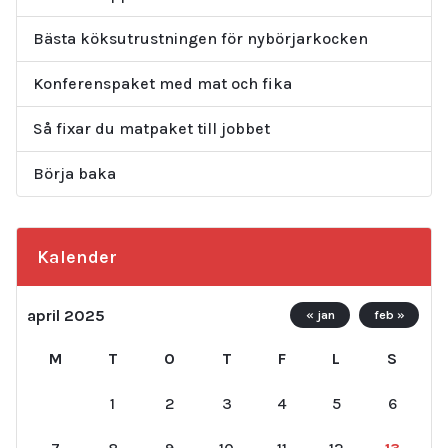
Bästa köksutrustningen för nybörjarkocken
Konferenspaket med mat och fika
Så fixar du matpaket till jobbet
Börja baka
Kalender
april 2025
« jan
feb »
M
T
O
T
F
L
S
1
2
3
4
5
6