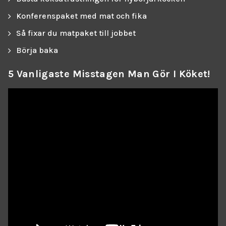
Konferenspaket med mat och fika
Så fixar du matpaket till jobbet
Börja baka
5 Vanligaste Misstagen Man Gör I Köket!